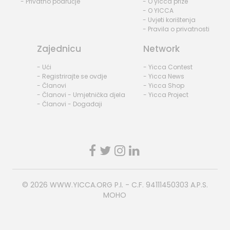
- Privatno područje
- O yicca prize
- O YICCA
- Uvjeti korištenja
- Pravila o privatnosti
Zajednicu
Network
- Ući
- Yicca Contest
- Registrirajte se ovdje
- Yicca News
- Članovi
- Yicca Shop
- Članovi - Umjetnička djela
- Yicca Project
- Članovi - Događaji
© 2026
WWW.YICCA.ORG
P.I. - C.F. 94111450303 A.P.S.
MOHO