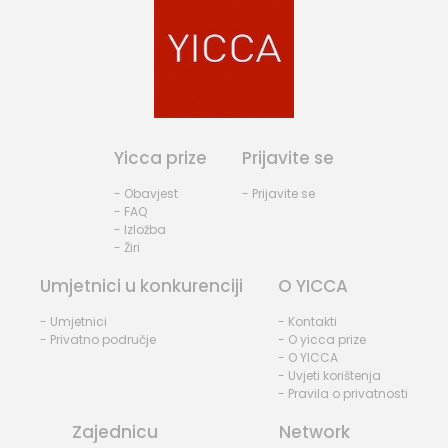
Yicca prize
Prijavite se
- Obavjest
- Prijavite se
- FAQ
- Izložba
- Žiri
Umjetnici u konkurenciji
O YICCA
- Umjetnici
- Kontakti
- Privatno područje
- O yicca prize
- O YICCA
- Uvjeti korištenja
- Pravila o privatnosti
Zajednicu
Network