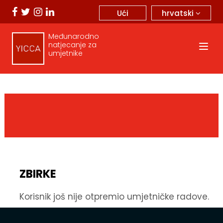
hrvatski
Ući
Međunarodno
natjecanje za
umjetnike
ZBIRKE
Korisnik još nije otpremio umjetničke radove.