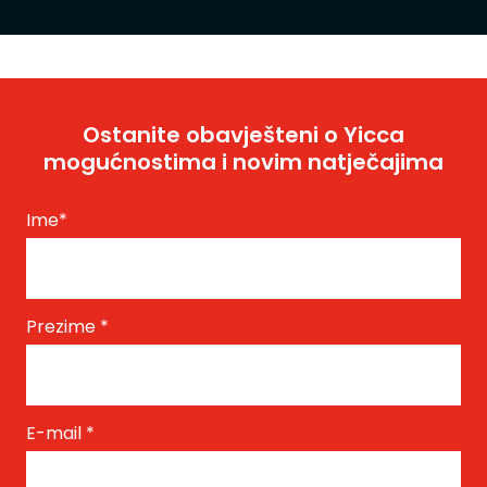
Ostanite obavješteni o Yicca
mogućnostima i novim natječajima
Ime
*
Prezime
*
E-mail
*