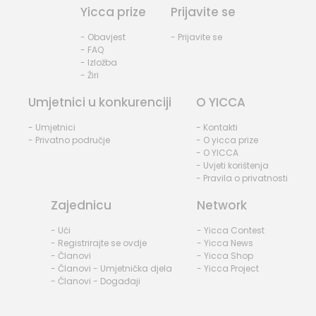
Yicca prize
Prijavite se
- Obavjest
- Prijavite se
- FAQ
- Izložba
- Žiri
Umjetnici u konkurenciji
O YICCA
- Umjetnici
- Kontakti
- Privatno područje
- O yicca prize
- O YICCA
- Uvjeti korištenja
- Pravila o privatnosti
Zajednicu
Network
- Ući
- Yicca Contest
- Registrirajte se ovdje
- Yicca News
- Članovi
- Yicca Shop
- Članovi - Umjetnička djela
- Yicca Project
- Članovi - Događaji