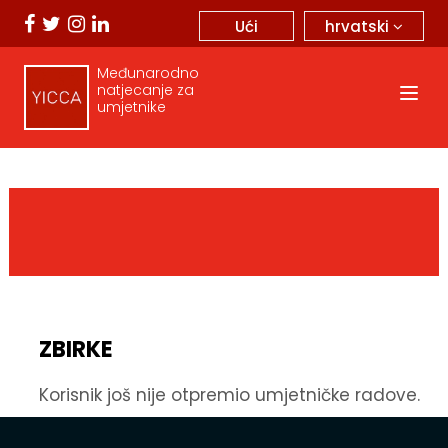
hrvatski
Ući
Međunarodno
natjecanje za
umjetnike
ZBIRKE
Korisnik još nije otpremio umjetničke radove.