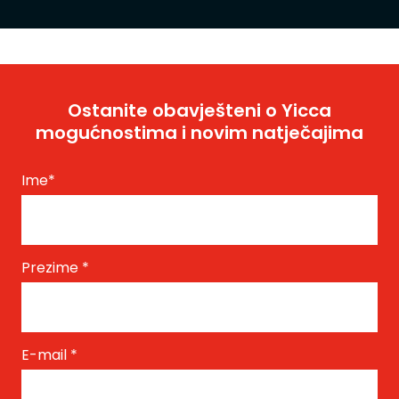
Ostanite obavješteni o Yicca
mogućnostima i novim natječajima
Ime
*
Prezime
*
E-mail
*