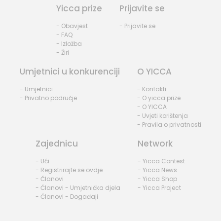
Yicca prize
Prijavite se
- Obavjest
- Prijavite se
- FAQ
- Izložba
- Žiri
Umjetnici u konkurenciji
O YICCA
- Umjetnici
- Kontakti
- Privatno područje
- O yicca prize
- O YICCA
- Uvjeti korištenja
- Pravila o privatnosti
Zajednicu
Network
- Ući
- Yicca Contest
- Registrirajte se ovdje
- Yicca News
- Članovi
- Yicca Shop
- Članovi - Umjetnička djela
- Yicca Project
- Članovi - Događaji