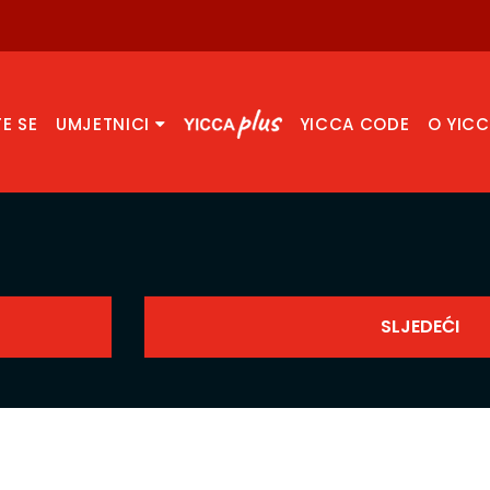
TE SE
UMJETNICI
YICCA CODE
O YIC