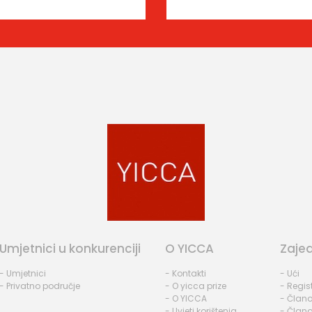
Umjetnici u konkurenciji
O YICCA
Zaje
- Umjetnici
- Kontakti
- Ući
- Privatno područje
- O yicca prize
- Regist
- O YICCA
- Člano
- Uvjeti korištenja
- Člano