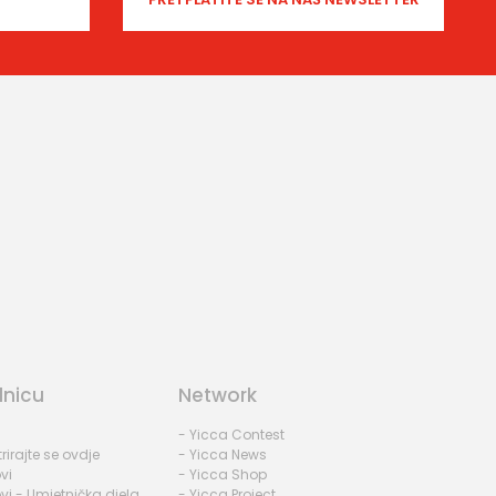
dnicu
Network
- Yicca Contest
rirajte se ovdje
- Yicca News
vi
- Yicca Shop
vi - Umjetnička djela
- Yicca Project