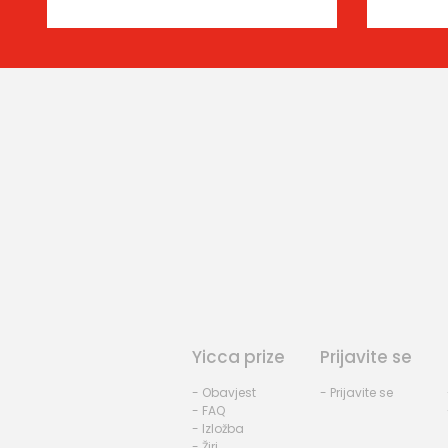
Yicca prize
Prijavite se
- Obavjest
- Prijavite se
- FAQ
- Izložba
- Žiri