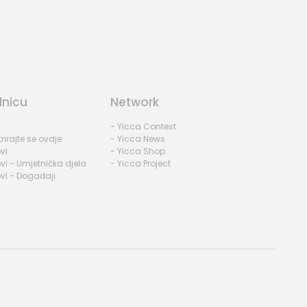
dnicu
Network
- Yicca Contest
rirajte se ovdje
- Yicca News
vi
- Yicca Shop
vi - Umjetnička djela
- Yicca Project
vi - Događaji