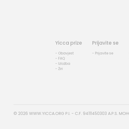
Yicca prize
Prijavite se
- Obavjest
- Prijavite se
- FAQ
- Izložba
- Žiri
© 2026
WWW.YICCA.ORG
P.I. - C.F. 94111450303 A.P.S. MO