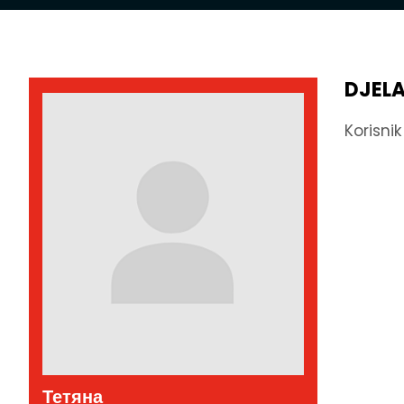
DJEL
Korisni
Тетяна