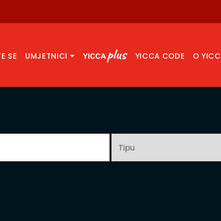
TE SE
UMJETNICI
YICCA CODE
O YIC