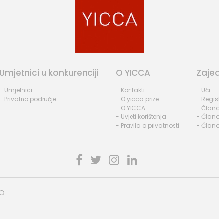
Umjetnici u konkurenciji
O YICCA
Zaje
- Umjetnici
- Kontakti
- Ući
- Privatno područje
- O yicca prize
- Regist
- O YICCA
- Člano
- Uvjeti korištenja
- Člano
- Pravila o privatnosti
- Člano
HO