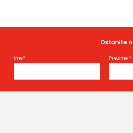
Ostanite o
Ime
*
Prezime
*