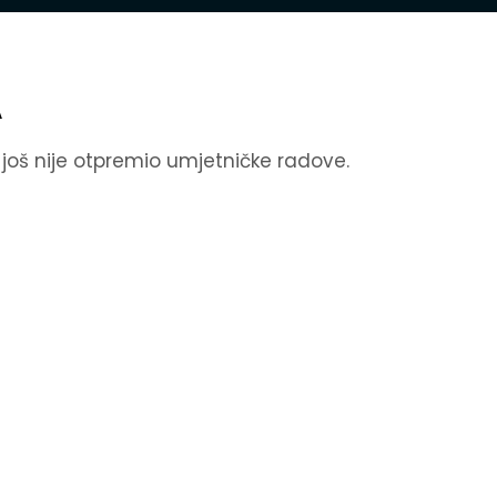
A
k još nije otpremio umjetničke radove.