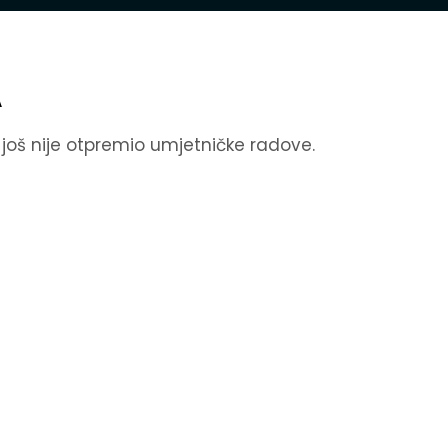
A
k još nije otpremio umjetničke radove.