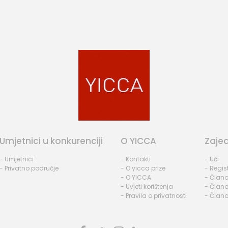
Umjetnici u konkurenciji
O YICCA
Zaje
- Umjetnici
- Kontakti
- Ući
- Privatno područje
- O yicca prize
- Regist
- O YICCA
- Člano
- Uvjeti korištenja
- Člano
- Pravila o privatnosti
- Člano