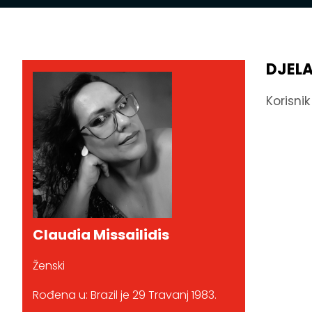
DJEL
Korisni
Claudia Missailidis
Ženski
Rođena u: Brazil je 29 Travanj 1983.