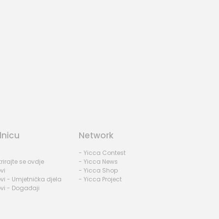
dnicu
Network
- Yicca Contest
rirajte se ovdje
- Yicca News
vi
- Yicca Shop
vi - Umjetnička djela
- Yicca Project
vi - Događaji