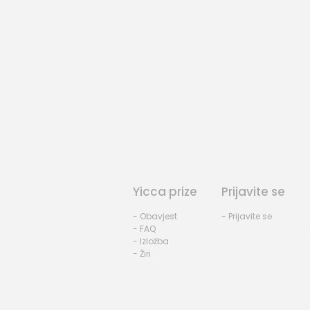
Yicca prize
Prijavite se
- Obavjest
- Prijavite se
- FAQ
- Izložba
- Žiri