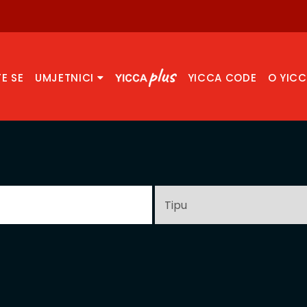
TE SE
UMJETNICI
YICCA CODE
O YIC