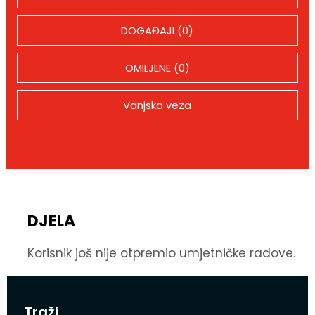
DOGAĐAJI (0)
OMILJENE (0)
Vanjska veza
DJELA
Korisnik još nije otpremio umjetničke radove.
Traži