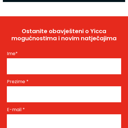
Ostanite obavješteni o Yicca
mogućnostima i novim natječajima
Ime
*
Prezime
*
E-mail
*