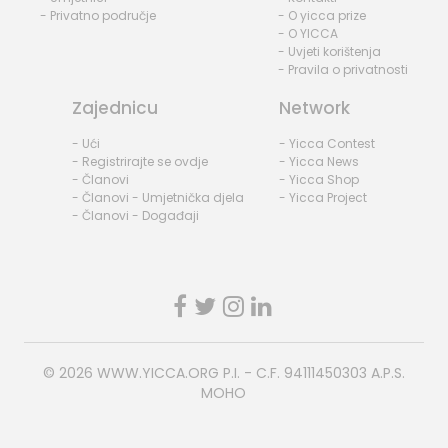
- Privatno područje
- O yicca prize
- O YICCA
- Uvjeti korištenja
- Pravila o privatnosti
Zajednicu
Network
- Ući
- Yicca Contest
- Registrirajte se ovdje
- Yicca News
- Članovi
- Yicca Shop
- Članovi - Umjetnička djela
- Yicca Project
- Članovi - Događaji
© 2026
WWW.YICCA.ORG
P.I. - C.F. 94111450303 A.P.S.
MOHO