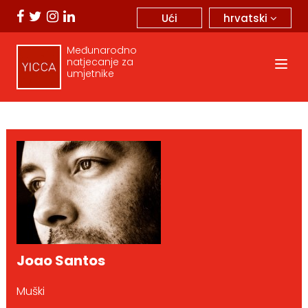
hrvatski
Ući
Međunarodno
natjecanje za
umjetnike
Joao Santos
Muški