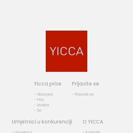
Yicca prize
Prijavite se
- Obavjest
- Prijavite se
- FAQ
- Izložba
- Žiri
Umjetnici u konkurenciji
O YICCA
- Umjetnici
- Kontakti