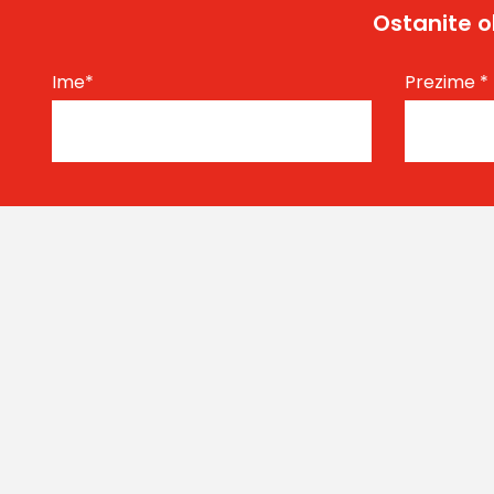
Ostanite o
Ime
*
Prezime
*