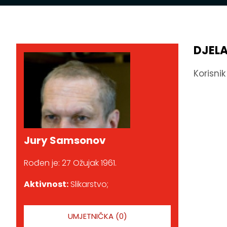
DJEL
Korisni
Jury Samsonov
Rođen je: 27 Ožujak 1961.
Aktivnost:
Slikarstvo;
UMJETNIČKA (0)