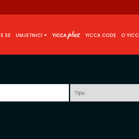
TE SE
UMJETNICI
YICCA CODE
O YIC