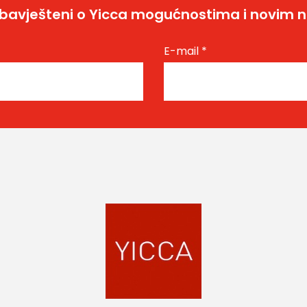
bavješteni o Yicca mogućnostima i novim 
E-mail
*