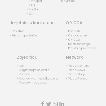
- Obavjest
- Prijavite se
- FAQ
- Izložba
- Žiri
Umjetnici u konkurenciji
O YICCA
- Umjetnici
- Kontakti
- Privatno područje
- O yicca prize
- O YICCA
- Uvjeti korištenja
- Pravila o privatnosti
Zajednicu
Network
- Ući
- Yicca Contest
- Registrirajte se ovdje
- Yicca News
- Članovi
- Yicca Shop
- Članovi - Umjetnička djela
- Yicca Project
- Članovi - Događaji