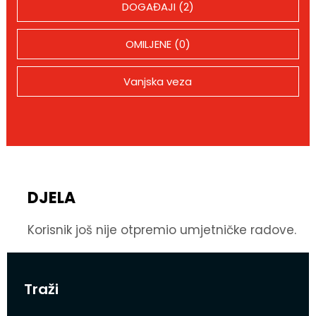
DOGAĐAJI (2)
OMILJENE (0)
Vanjska veza
DJELA
Korisnik još nije otpremio umjetničke radove.
Traži