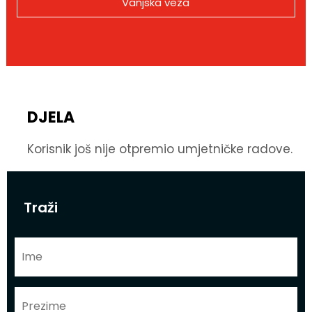
Vanjska veza
DJELA
Korisnik još nije otpremio umjetničke radove.
Traži