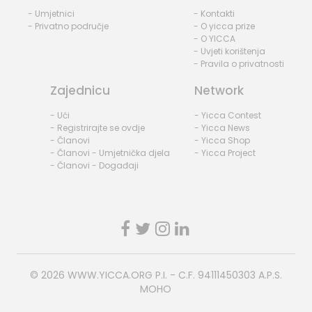
- Umjetnici
- Kontakti
- Privatno područje
- O yicca prize
- O YICCA
- Uvjeti korištenja
- Pravila o privatnosti
Zajednicu
Network
- Ući
- Yicca Contest
- Registrirajte se ovdje
- Yicca News
- Članovi
- Yicca Shop
- Članovi - Umjetnička djela
- Yicca Project
- Članovi - Događaji
© 2026
WWW.YICCA.ORG
P.I. - C.F. 94111450303 A.P.S.
MOHO