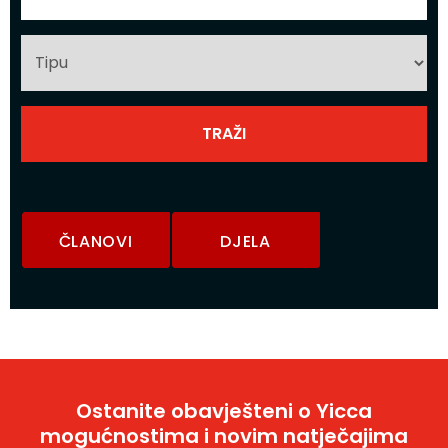
ČLANOVI
DJELA
Ostanite obavješteni o Yicca
mogućnostima i novim natječajima