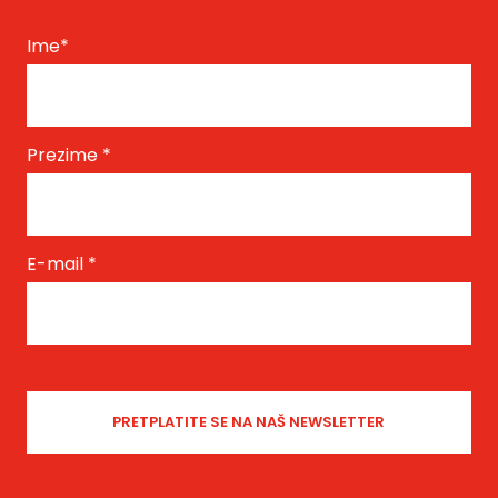
Ime
*
Prezime
*
E-mail
*