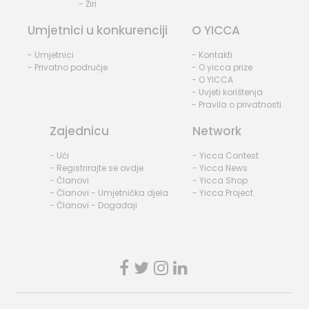
- Žiri
Umjetnici u konkurenciji
O YICCA
- Umjetnici
- Kontakti
- Privatno područje
- O yicca prize
- O YICCA
- Uvjeti korištenja
- Pravila o privatnosti
Zajednicu
Network
- Ući
- Yicca Contest
- Registrirajte se ovdje
- Yicca News
- Članovi
- Yicca Shop
- Članovi - Umjetnička djela
- Yicca Project
- Članovi - Događaji