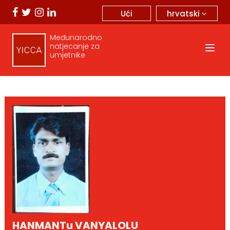
hrvatski
Ući
Međunarodno
natjecanje za
umjetnike
HANMANTu VANYALOLU