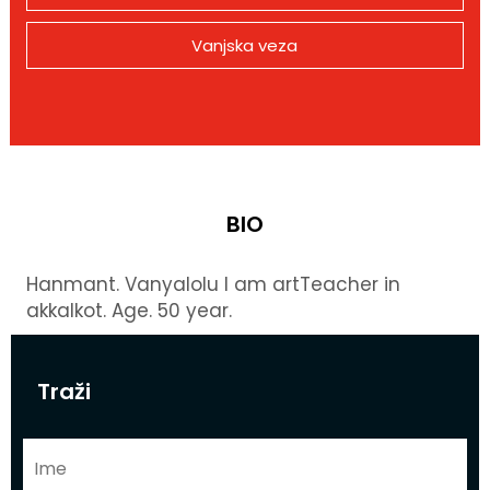
Vanjska veza
BIO
Hanmant. Vanyalolu l am artTeacher in
akkalkot. Age. 50 year.
Traži