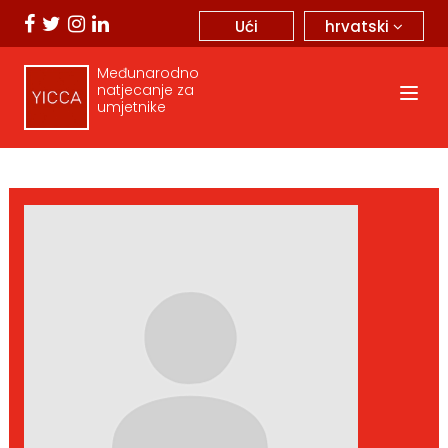
hrvatski
Ući
Međunarodno
natjecanje za
umjetnike