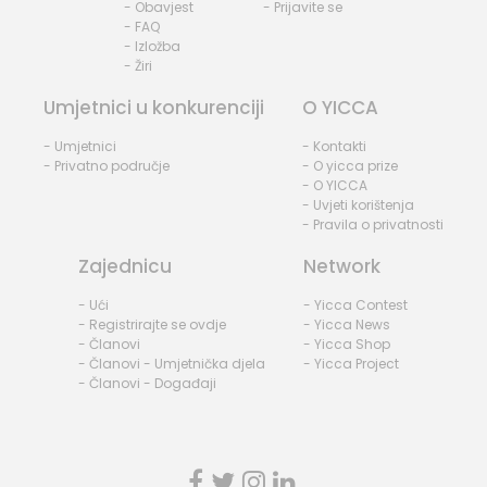
- Obavjest
- Prijavite se
- FAQ
- Izložba
- Žiri
Umjetnici u konkurenciji
O YICCA
- Umjetnici
- Kontakti
- Privatno područje
- O yicca prize
- O YICCA
- Uvjeti korištenja
- Pravila o privatnosti
Zajednicu
Network
- Ući
- Yicca Contest
- Registrirajte se ovdje
- Yicca News
- Članovi
- Yicca Shop
- Članovi - Umjetnička djela
- Yicca Project
- Članovi - Događaji