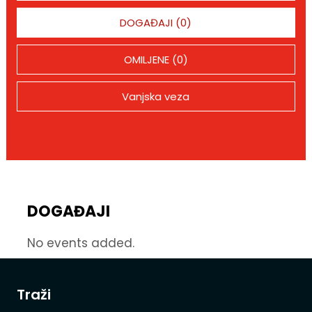
DOGAĐAJI (0)
OMILJENE (0)
Vanjska veza
DOGAĐAJI
No events added.
Traži