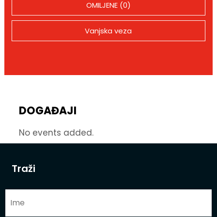
OMILJENE (0)
Vanjska veza
DOGAĐAJI
No events added.
Traži