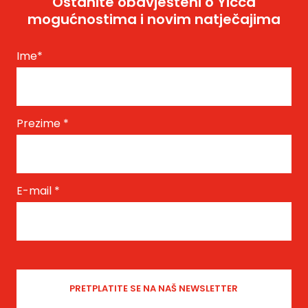
Ostanite obavješteni o Yicca
mogućnostima i novim natječajima
Ime
*
Prezime
*
E-mail
*