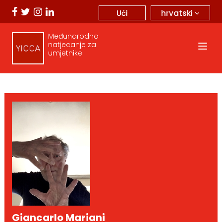
hrvatski
Ući
Međunarodno
natjecanje za
umjetnike
Giancarlo Mariani