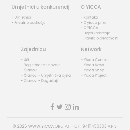
Umjetnici u konkurenciji
O YICCA
- Umjetnici
- Kontakti
- Privatno područje
- O yicca prize
- O YICCA
- Uvjeti korištenja
- Pravila o privatnosti
Zajednicu
Network
- Ući
- Yicca Contest
- Registrirajte se ovdje
- Yicca News
- Članovi
- Yicca Shop
- Članovi - Umjetnička djela
- Yicca Project
- Članovi - Događaji
© 2026
WWW.YICCA.ORG
P.I. - C.F. 94111450303 A.P.S.