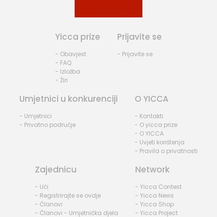
Yicca prize
Prijavite se
- Obavjest
- Prijavite se
- FAQ
- Izložba
- Žiri
Umjetnici u konkurenciji
O YICCA
- Umjetnici
- Kontakti
- Privatno područje
- O yicca prize
- O YICCA
- Uvjeti korištenja
- Pravila o privatnosti
Zajednicu
Network
- Ući
- Yicca Contest
- Registrirajte se ovdje
- Yicca News
- Članovi
- Yicca Shop
- Članovi - Umjetnička djela
- Yicca Project