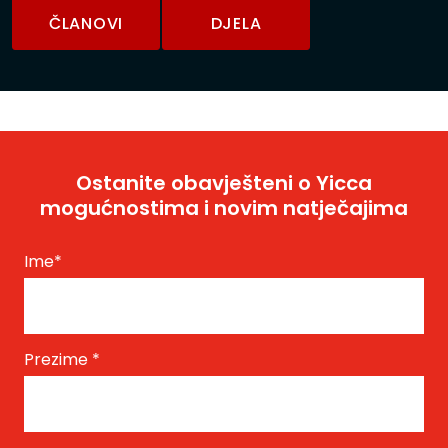
ČLANOVI
DJELA
Ostanite obavješteni o Yicca
mogućnostima i novim natječajima
Ime
*
Prezime
*