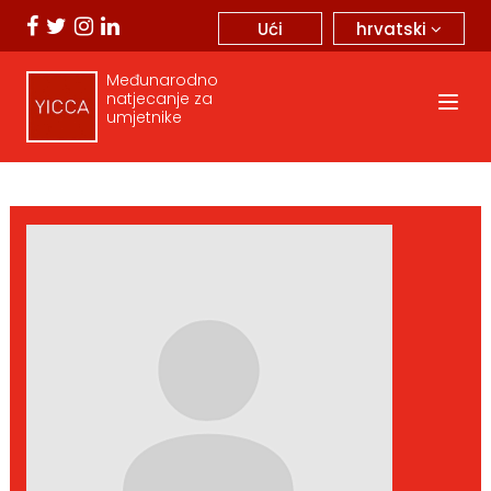
hrvatski
Ući
Međunarodno
natjecanje za
umjetnike