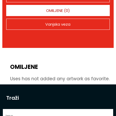
OMILJENE (0)
Vanjska veza
OMILJENE
Uses has not added any artwork as favorite.
Traži