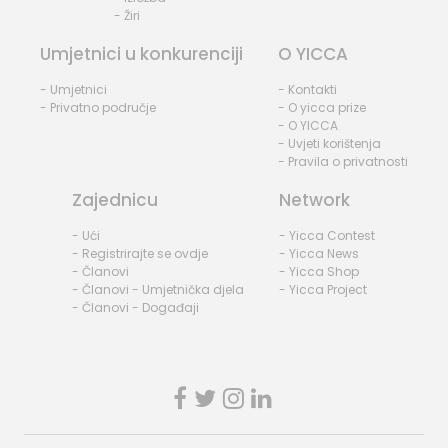
- Žiri
Umjetnici u konkurenciji
O YICCA
- Umjetnici
- Kontakti
- Privatno područje
- O yicca prize
- O YICCA
- Uvjeti korištenja
- Pravila o privatnosti
Zajednicu
Network
- Ući
- Yicca Contest
- Registrirajte se ovdje
- Yicca News
- Članovi
- Yicca Shop
- Članovi - Umjetnička djela
- Yicca Project
- Članovi - Događaji