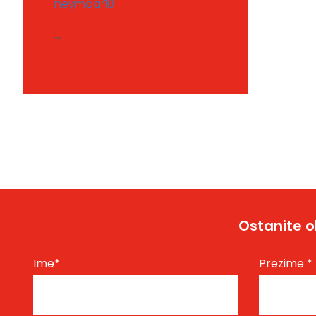
neymaar10
...
Ostanite o
Ime
*
Prezime
*