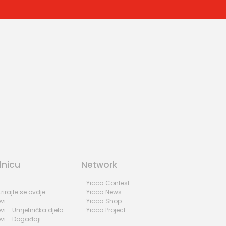
dnicu
Network
- Yicca Contest
rirajte se ovdje
- Yicca News
vi
- Yicca Shop
vi - Umjetnička djela
- Yicca Project
vi - Događaji