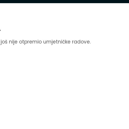
A
k još nije otpremio umjetničke radove.