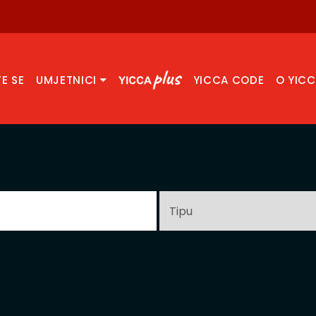
TE SE
UMJETNICI
YICCA CODE
O YIC