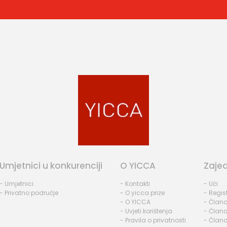
Umjetnici u konkurenciji
O YICCA
Zaje
- Umjetnici
- Kontakti
- Ući
- Privatno područje
- O yicca prize
- Regist
- O YICCA
- Člano
- Uvjeti korištenja
- Člano
- Pravila o privatnosti
- Člano