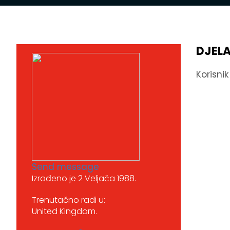
DJEL
Korisni
Send message
Izrađeno je 2 Veljača 1988.
Trenutačno radi u:
United Kingdom.