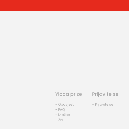
Yicca prize
Prijavite se
- Obavjest
- Prijavite se
- FAQ
- Izložba
- Žiri