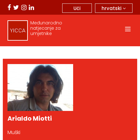
hrvatski
Ući
Međunarodno
natjecanje za
umjetnike
Arialdo Miotti
Muški