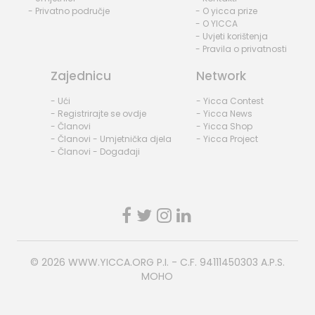
- Privatno područje
- O yicca prize
- O YICCA
- Uvjeti korištenja
- Pravila o privatnosti
Zajednicu
Network
- Ući
- Yicca Contest
- Registrirajte se ovdje
- Yicca News
- Članovi
- Yicca Shop
- Članovi - Umjetnička djela
- Yicca Project
- Članovi - Događaji
© 2026
WWW.YICCA.ORG
P.I. - C.F. 94111450303 A.P.S.
MOHO