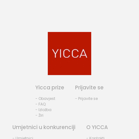
Yicca prize
Prijavite se
- Obavjest
- Prijavite se
- FAQ
- Izložba
- Žiri
Umjetnici u konkurenciji
O YICCA
- Umjetnici
- Kontakti