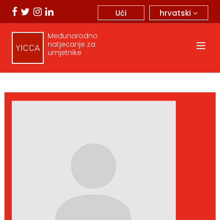
hrvatski
Ući
Međunarodno
natjecanje za
umjetnike