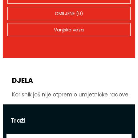
OMILJENE (0)
Vanjska veza
DJELA
Korisnik još nije otpremio umjetničke radove.
Traži