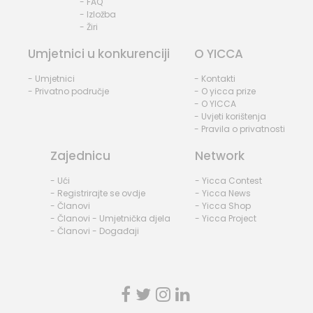
- FAQ
- Izložba
- Žiri
Umjetnici u konkurenciji
O YICCA
- Umjetnici
- Kontakti
- Privatno područje
- O yicca prize
- O YICCA
- Uvjeti korištenja
- Pravila o privatnosti
Zajednicu
Network
- Ući
- Yicca Contest
- Registrirajte se ovdje
- Yicca News
- Članovi
- Yicca Shop
- Članovi - Umjetnička djela
- Yicca Project
- Članovi - Događaji