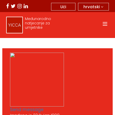
hrvatski
Ući
Međunarodno
natjecanje za
umjetnike
Send message