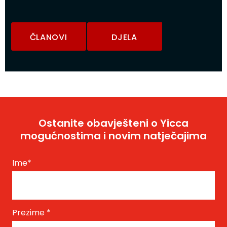
ČLANOVI
DJELA
Ostanite obavješteni o Yicca
mogućnostima i novim natječajima
Ime
*
Prezime
*