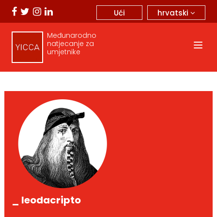
hrvatski
Ući
Međunarodno
natjecanje za
umjetnike
_ leodacripto