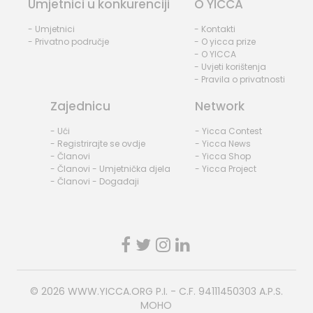
Umjetnici u konkurenciji
O YICCA
- Umjetnici
- Kontakti
- Privatno područje
- O yicca prize
- O YICCA
- Uvjeti korištenja
- Pravila o privatnosti
Zajednicu
Network
- Ući
- Yicca Contest
- Registrirajte se ovdje
- Yicca News
- Članovi
- Yicca Shop
- Članovi - Umjetnička djela
- Yicca Project
- Članovi - Događaji
© 2026
WWW.YICCA.ORG
P.I. - C.F. 94111450303 A.P.S.
MOHO