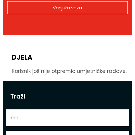
Vanjska veza
DJELA
Korisnik još nije otpremio umjetničke radove.
Traži