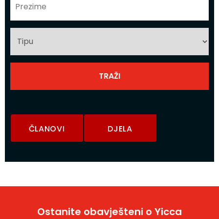
ČLANOVI
DJELA
Ostanite obavješteni o Yicca