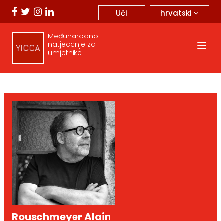
hrvatski
Ući
Međunarodno
natjecanje za
umjetnike
Rouschmeyer Alain