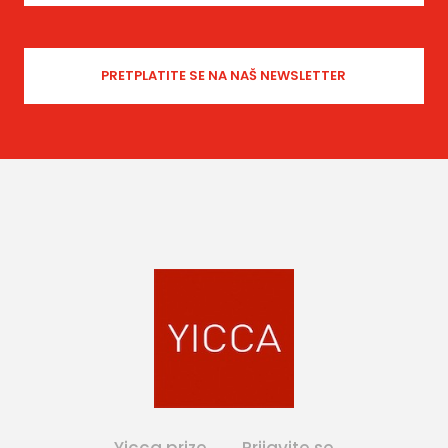
Yicca prize
Prijavite se