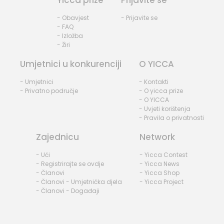
- Obavjest
- Prijavite se
- FAQ
- Izložba
- Žiri
Umjetnici u konkurenciji
O YICCA
- Umjetnici
- Kontakti
- Privatno područje
- O yicca prize
- O YICCA
- Uvjeti korištenja
- Pravila o privatnosti
Zajednicu
Network
- Ući
- Yicca Contest
- Registrirajte se ovdje
- Yicca News
- Članovi
- Yicca Shop
- Članovi - Umjetnička djela
- Yicca Project
- Članovi - Događaji