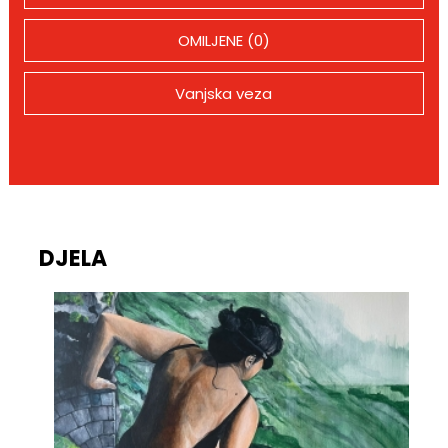
OMILJENE (0)
Vanjska veza
DJELA