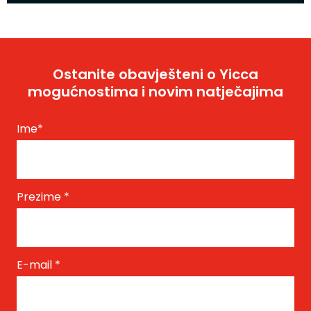
Ostanite obavješteni o Yicca
mogućnostima i novim natječajima
Ime
*
Prezime
*
E-mail
*