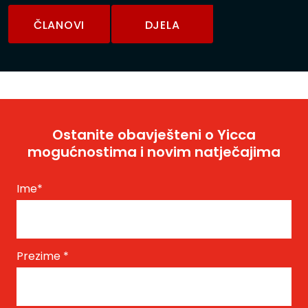
ČLANOVI
DJELA
Ostanite obavješteni o Yicca
mogućnostima i novim natječajima
Ime
*
Prezime
*