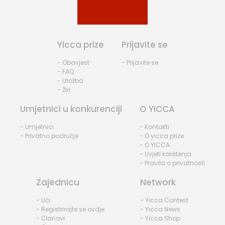
Yicca prize
Prijavite se
- Obavjest
- Prijavite se
- FAQ
- Izložba
- Žiri
Umjetnici u konkurenciji
O YICCA
- Umjetnici
- Kontakti
- Privatno područje
- O yicca prize
- O YICCA
- Uvjeti korištenja
- Pravila o privatnosti
Zajednicu
Network
- Ući
- Yicca Contest
- Registrirajte se ovdje
- Yicca News
- Članovi
- Yicca Shop