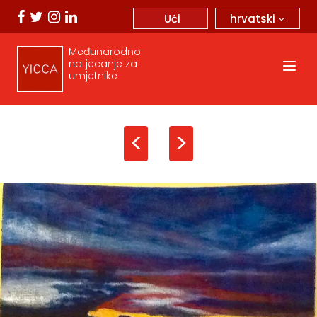
hrvatski
Ući
Međunarodno
natjecanje za
umjetnike
<
>