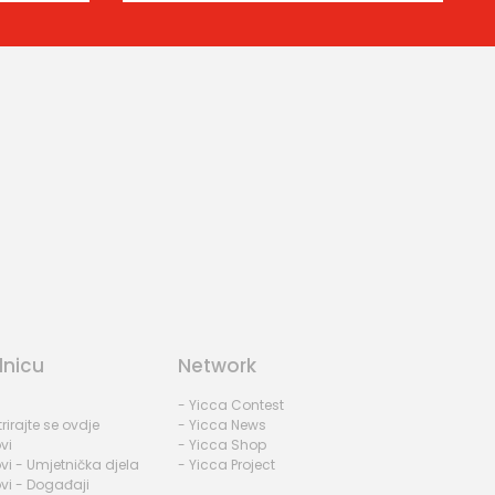
dnicu
Network
- Yicca Contest
rirajte se ovdje
- Yicca News
vi
- Yicca Shop
vi - Umjetnička djela
- Yicca Project
vi - Događaji