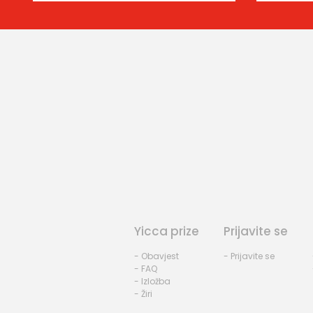
Yicca prize
Prijavite se
- Obavjest
- Prijavite se
- FAQ
- Izložba
- Žiri