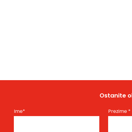
Ostanite o
Ime
*
Prezime
*