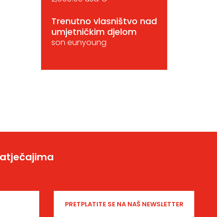
Trenutno vlasništvo nad
umjetničkim djelom
son eunyoung
natječajima