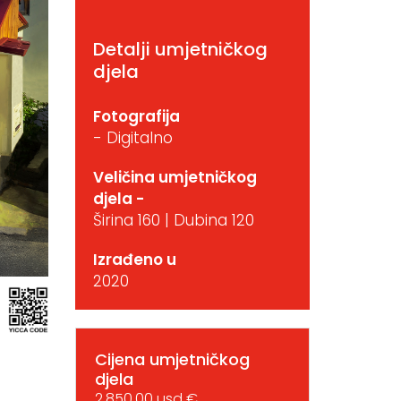
Detalji umjetničkog
djela
Fotografija
- Digitalno
Veličina umjetničkog
djela -
Širina 160 | Dubina 120
Izrađeno u
2020
Cijena umjetničkog
djela
2,850.00 usd €