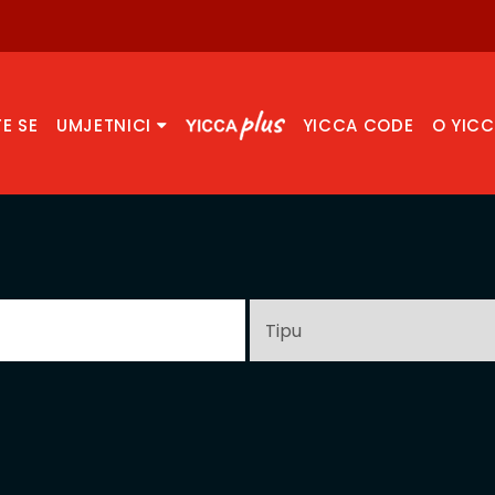
TE SE
UMJETNICI
YICCA CODE
O YIC