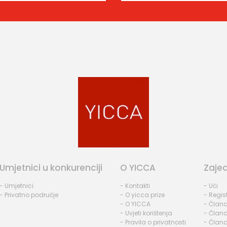
Umjetnici u konkurenciji
O YICCA
Zaje
- Umjetnici
- Kontakti
- Ući
- Privatno područje
- O yicca prize
- Regist
- O YICCA
- Člano
- Uvjeti korištenja
- Člano
- Pravila o privatnosti
- Člano