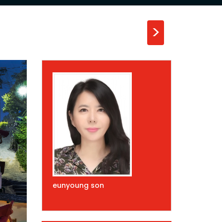
>
eunyoung son