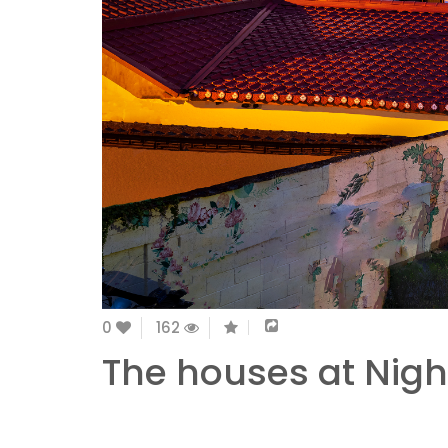
0
162
The houses at Nigh