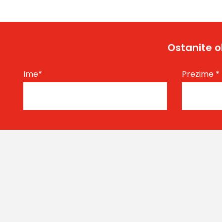
Ostanite o
Ime
*
Prezime
*