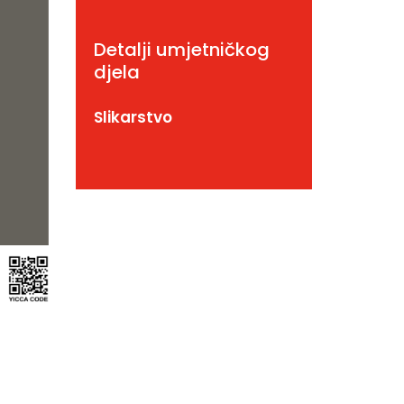
Detalji umjetničkog
djela
Slikarstvo