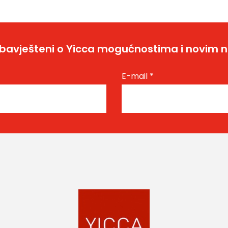
bavješteni o Yicca mogućnostima i novim 
E-mail
*