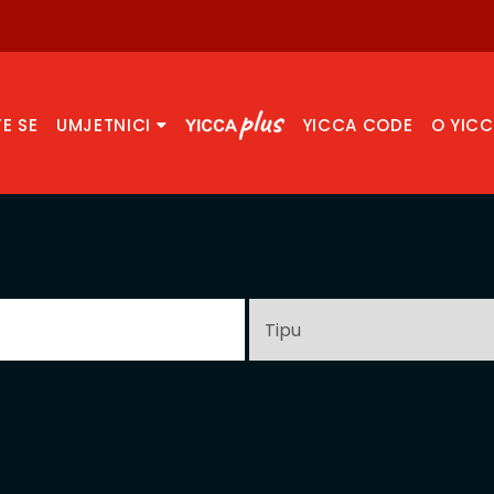
TE SE
UMJETNICI
YICCA CODE
O YIC