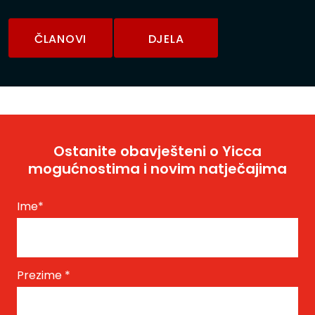
ČLANOVI
DJELA
Ostanite obavješteni o Yicca
mogućnostima i novim natječajima
Ime
*
Prezime
*