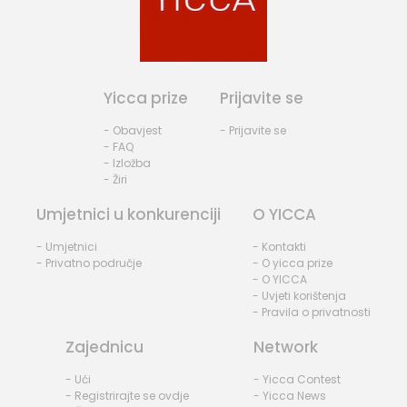
Yicca prize
Prijavite se
- Obavjest
- Prijavite se
- FAQ
- Izložba
- Žiri
Umjetnici u konkurenciji
O YICCA
- Umjetnici
- Kontakti
- Privatno područje
- O yicca prize
- O YICCA
- Uvjeti korištenja
- Pravila o privatnosti
Zajednicu
Network
- Ući
- Yicca Contest
- Registrirajte se ovdje
- Yicca News