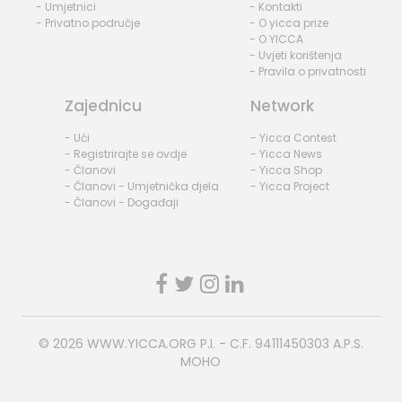
- Umjetnici
- Kontakti
- Privatno područje
- O yicca prize
- O YICCA
- Uvjeti korištenja
- Pravila o privatnosti
Zajednicu
Network
- Ući
- Yicca Contest
- Registrirajte se ovdje
- Yicca News
- Članovi
- Yicca Shop
- Članovi - Umjetnička djela
- Yicca Project
- Članovi - Događaji
© 2026
WWW.YICCA.ORG
P.I. - C.F. 94111450303 A.P.S.
MOHO