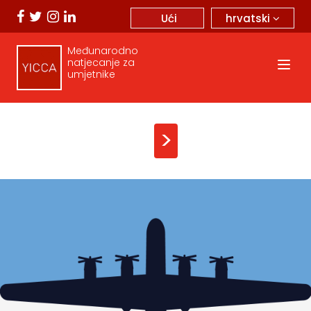
hrvatski
Ući
Međunarodno
natjecanje za
umjetnike
>