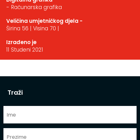
- Računarska grafika
Veličina umjetničkog djela -
Širina 56 | Visina 70 |
Izrađeno je
11 Studeni 2021
Traži