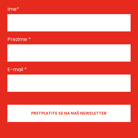
Ime
*
Prezime
*
E-mail
*