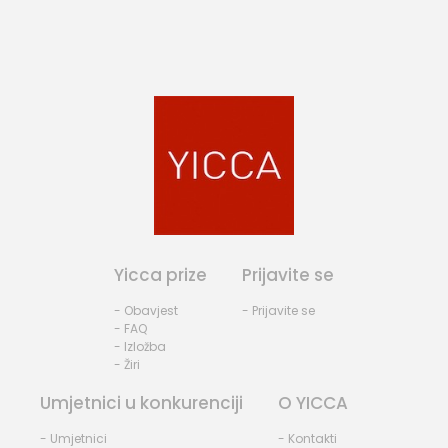
Yicca prize
Prijavite se
- Obavjest
- Prijavite se
- FAQ
- Izložba
- Žiri
Umjetnici u konkurenciji
O YICCA
- Umjetnici
- Kontakti