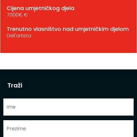
Cijena umjetničkog djela
7000€ €
Trenutno vlasništvo nad umjetničkim djelom
Dell'artista
Traži