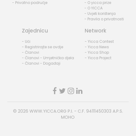
- Privatno područje
- O yicca prize
- O YICCA
- Uvjeti korištenja
- Pravila o privatnosti
Zajednicu
Network
- Ući
- Yicca Contest
- Registrirajte se ovdje
- Yicca News
- Članovi
- Yicca Shop
- Članovi - Umjetnička djela
- Yicca Project
- Članovi - Događaji
© 2026
WWW.YICCA.ORG
P.I. - C.F. 94111450303 A.P.S.
MOHO