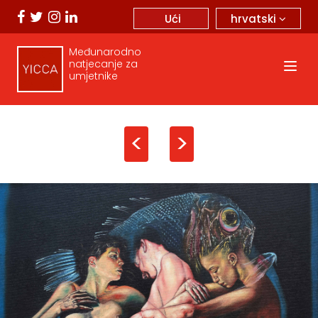
hrvatski
Ući
Međunarodno
natjecanje za
umjetnike
<
>