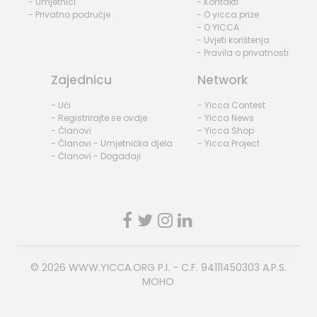
- Umjetnici
- Kontakti
- Privatno područje
- O yicca prize
- O YICCA
- Uvjeti korištenja
- Pravila o privatnosti
Zajednicu
Network
- Ući
- Yicca Contest
- Registrirajte se ovdje
- Yicca News
- Članovi
- Yicca Shop
- Članovi - Umjetnička djela
- Yicca Project
- Članovi - Događaji
© 2026
WWW.YICCA.ORG
P.I. - C.F. 94111450303 A.P.S.
MOHO