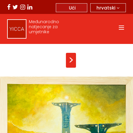
hrvatski
Ući
Međunarodno
natjecanje za
umjetnike
>