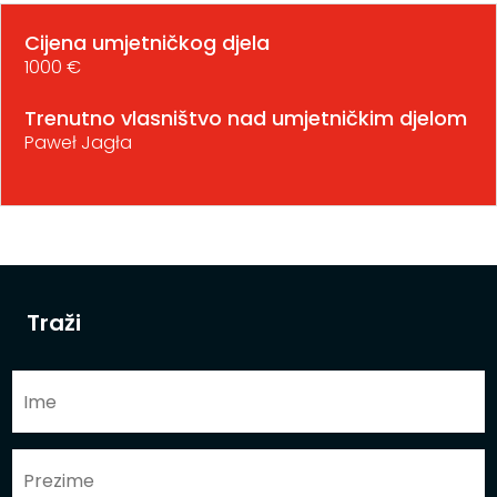
Cijena umjetničkog djela
1000 €
Trenutno vlasništvo nad umjetničkim djelom
Paweł Jagła
Traži