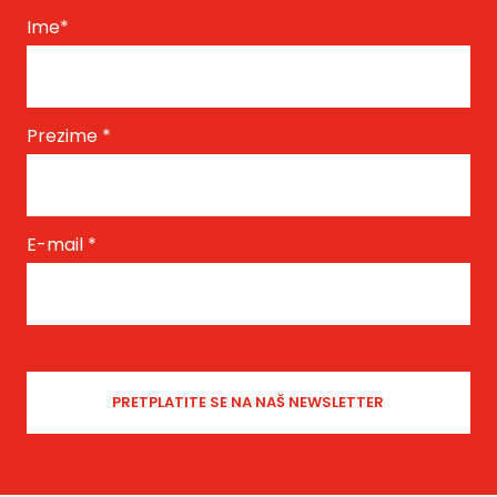
Ime
*
Prezime
*
E-mail
*