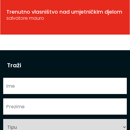
Trenutno vlasništvo nad umjetničkim djelom
salvatore mauro
Traži