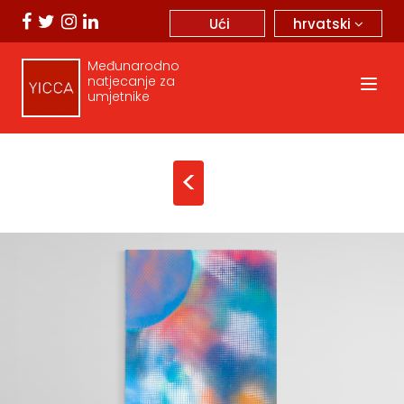
hrvatski
Ući
Međunarodno
natjecanje za
umjetnike
<