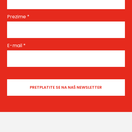
Prezime
*
E-mail
*