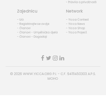
- Pravila o privatnosti
Zajednicu
Network
- Ući
- Yicca Contest
- Registrirajte se ovdje
- Yicca News
- Članovi
- Yicca Shop
- Članovi - Umjetnička djela
- Yicca Project
- Članovi - Događaji
© 2026
WWW.YICCA.ORG
P.I. - C.F. 94111450303 A.P.S.
MOHO