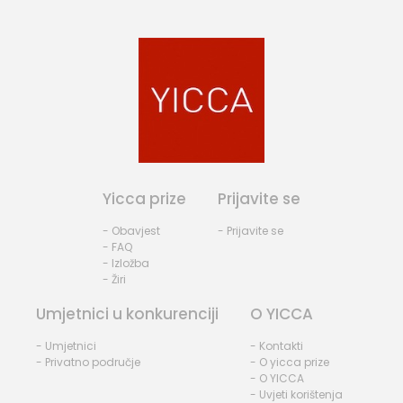
Yicca prize
Prijavite se
- Obavjest
- Prijavite se
- FAQ
- Izložba
- Žiri
Umjetnici u konkurenciji
O YICCA
- Umjetnici
- Kontakti
- Privatno područje
- O yicca prize
- O YICCA
- Uvjeti korištenja