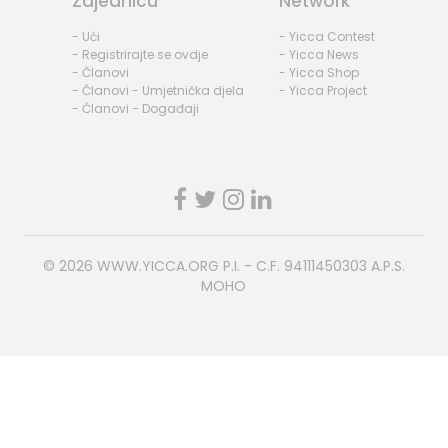
Zajednicu
Network
- Ući
- Yicca Contest
- Registrirajte se ovdje
- Yicca News
- Članovi
- Yicca Shop
- Članovi - Umjetnička djela
- Yicca Project
- Članovi - Događaji
© 2026
WWW.YICCA.ORG
P.I. - C.F. 94111450303 A.P.S.
MOHO