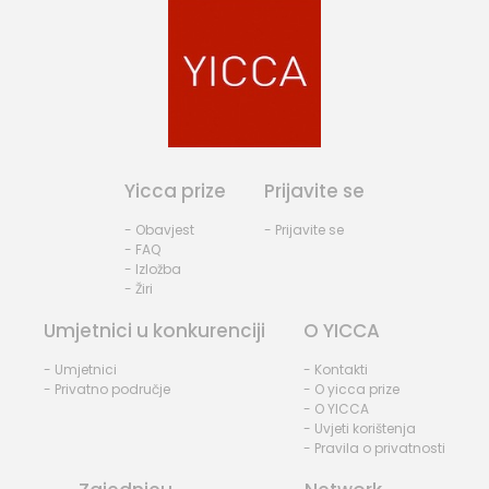
Yicca prize
Prijavite se
- Obavjest
- Prijavite se
- FAQ
- Izložba
- Žiri
Umjetnici u konkurenciji
O YICCA
- Umjetnici
- Kontakti
- Privatno područje
- O yicca prize
- O YICCA
- Uvjeti korištenja
- Pravila o privatnosti