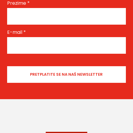
Prezime
*
E-mail
*