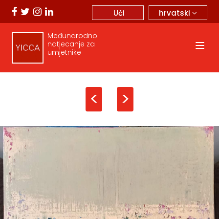
hrvatski
Ući
Međunarodno
natjecanje za
umjetnike
<
>