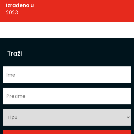
Izrađeno u
2023
Traži