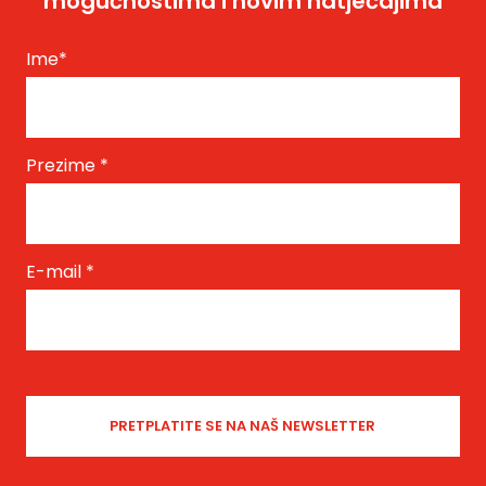
mogućnostima i novim natječajima
Ime
*
Prezime
*
E-mail
*