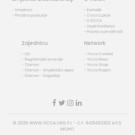
- Umjetnici
- Kontakti
- Privatno područje
- O yicca prize
- O YICCA
- Uvjeti korištenja
- Pravila o privatnosti
Zajednicu
Network
- Ući
- Yicca Contest
- Registrirajte se ovdje
- Yicca News
- Članovi
- Yicca Shop
- Članovi - Umjetnička djela
- Yicca Project
- Članovi - Događaji
© 2026
WWW.YICCA.ORG
P.I. - C.F. 94111450303 A.P.S.
MOHO