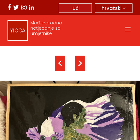
hrvatski
Ući
Međunarodno
natjecanje za
umjetnike
<
>