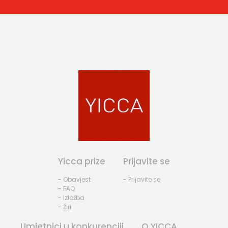
Yicca prize
Prijavite se
- Obavjest
- Prijavite se
- FAQ
- Izložba
- Žiri
Umjetnici u konkurenciji
O YICCA