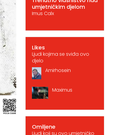
Trenutno vlasništvo nad
umjetničkim djelom
Imus Calx
Likes
Ljudi kojima se sviđa ovo
djelo
Amirhosein
Maximus
Omiljene
Ljudi koji su ovo umjetničko