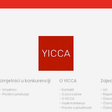
Umjetnici u konkurenciji
O YICCA
Zaje
- Umjetnici
- Kontakti
- Ući
- Privatno područje
- O yicca prize
- Regist
- O YICCA
- Člano
- Uvjeti korištenja
- Člano
- Pravila o privatnosti
- Člano