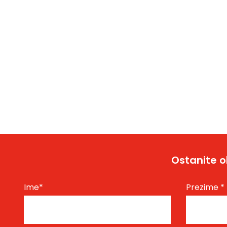
Ostanite o
Ime
*
Prezime
*