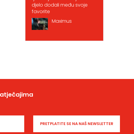
djelo dodali među svoje
favorite
Maximus
natječajima