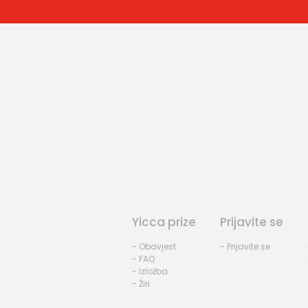
Yicca prize
Prijavite se
- Obavjest
- Prijavite se
- FAQ
- Izložba
- Žiri