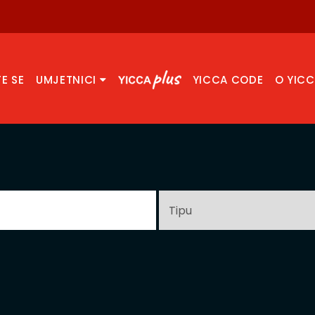
TE SE
UMJETNICI
YICCA CODE
O YIC