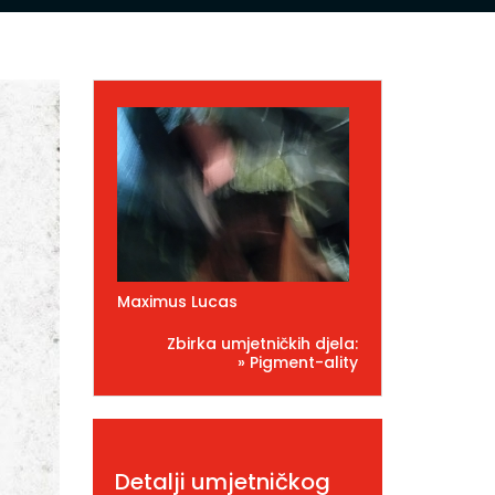
Maximus Lucas
Zbirka umjetničkih djela:
» Pigment-ality
Detalji umjetničkog