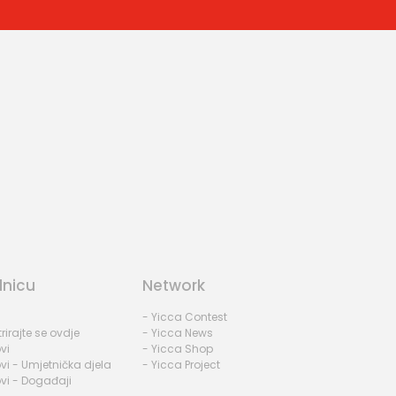
dnicu
Network
- Yicca Contest
rirajte se ovdje
- Yicca News
vi
- Yicca Shop
vi - Umjetnička djela
- Yicca Project
vi - Događaji