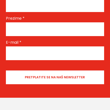
Prezime
*
E-mail
*