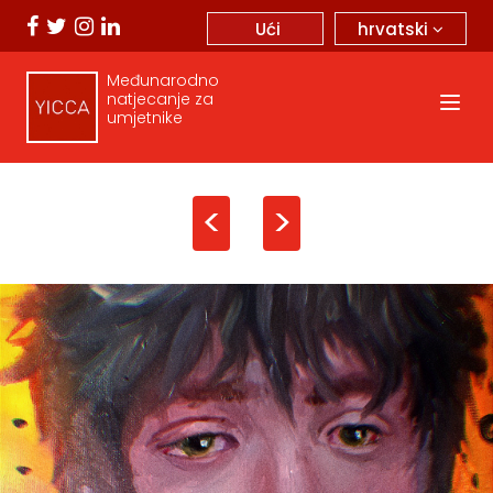
hrvatski
Ući
Međunarodno
natjecanje za
umjetnike
<
>