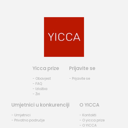
Yicca prize
Prijavite se
- Obavjest
- Prijavite se
- FAQ
- Izložba
- Žiri
Umjetnici u konkurenciji
O YICCA
- Umjetnici
- Kontakti
- Privatno područje
- O yicca prize
- O YICCA