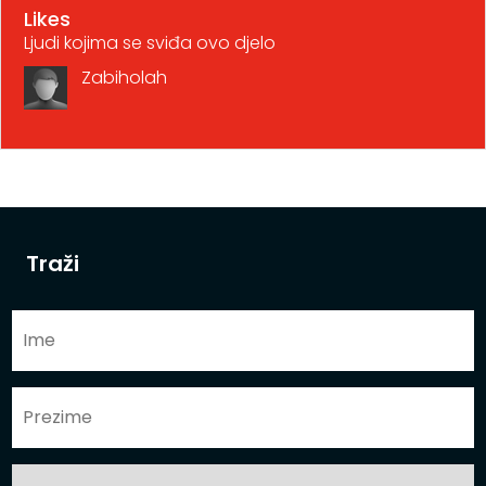
Likes
Ljudi kojima se sviđa ovo djelo
Zabiholah
Traži