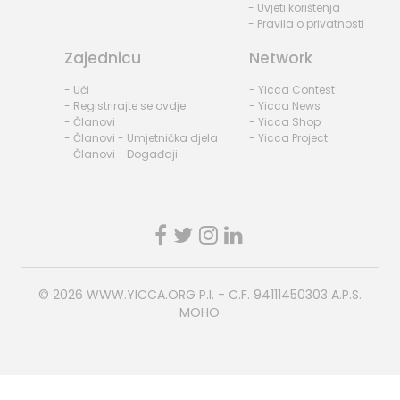
- Uvjeti korištenja
- Pravila o privatnosti
Zajednicu
Network
- Ući
- Yicca Contest
- Registrirajte se ovdje
- Yicca News
- Članovi
- Yicca Shop
- Članovi - Umjetnička djela
- Yicca Project
- Članovi - Događaji
© 2026
WWW.YICCA.ORG
P.I. - C.F. 94111450303 A.P.S.
MOHO