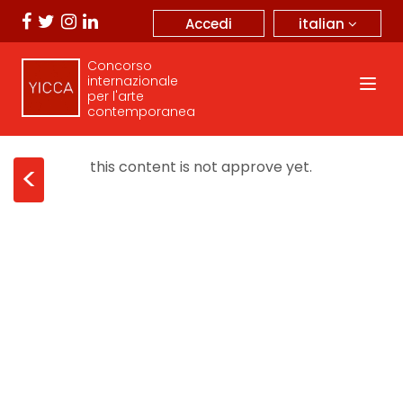
italian
Accedi
Concorso
internazionale
per l'arte
contemporanea
this content is not approve yet.
<