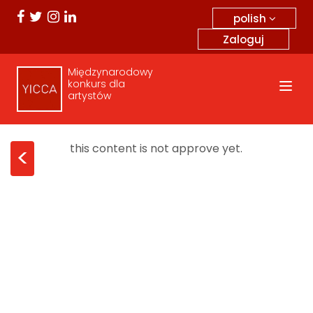
polish
Zaloguj
Międzynarodowy
konkurs dla
artystów
this content is not approve yet.
<