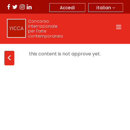
italian
Accedi
Concorso
internazionale
per l'arte
contemporanea
this content is not approve yet.
<