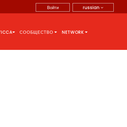
russian
Войти
YICCA
СООБЩЕСТВО
NETWORK