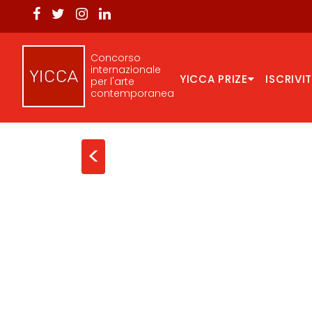
Concorso
internazionale
YICCA PRIZE
ISCRIVIT
per l'arte
contemporanea
<