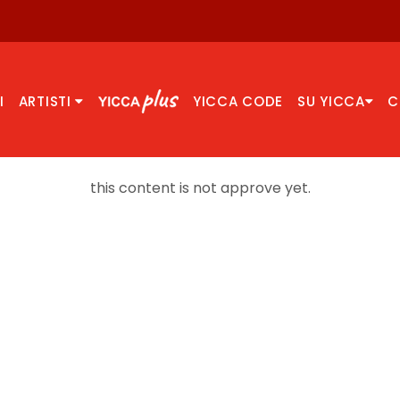
I
ARTISTI
YICCA CODE
SU YICCA
C
this content is not approve yet.