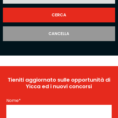
CANCELLA
Tieniti aggiornato sulle opportunità di
Yicca ed i nuovi concorsi
Nome
*