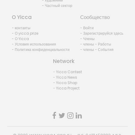
- художники
- Частный сектор
O Yicca
Сообщество
- контакты
- Войти
- O yicca prize
- Зарегистрируйся здесь
- O Yicca
- Члены
- Условия использования
- члены - Работы
- Политика конфиденциальности
- члены - События
Network
- Yicca Contest
- Yicca News
- Yicca Shop
- Yicca Project