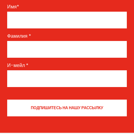
Имя
*
Фамилия
*
И-мейл
*