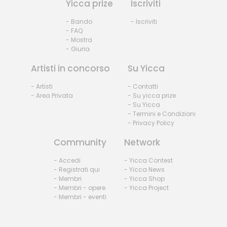
Yicca prize
Iscriviti
- Bando
- Iscriviti
- FAQ
- Mostra
- Giuria
Artisti in concorso
Su Yicca
- Artisti
- Contatti
- Area Privata
- Su yicca prize
- Su Yicca
- Termini e Condizioni
- Privacy Policy
Community
Network
- Accedi
- Yicca Contest
- Registrati qui
- Yicca News
- Membri
- Yicca Shop
- Membri - opere
- Yicca Project
- Membri - eventi