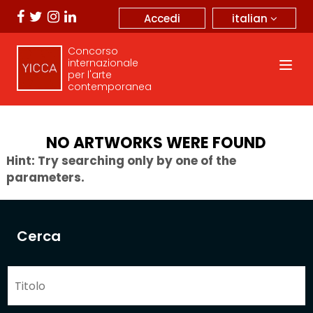
italian
Accedi
Concorso
internazionale
per l'arte
contemporanea
NO ARTWORKS WERE FOUND
Hint: Try searching only by one of the
parameters.
Cerca