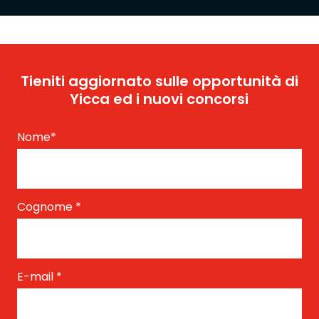
Tieniti aggiornato sulle opportunità di
Yicca ed i nuovi concorsi
Nome
*
Cognome
*
E-mail
*