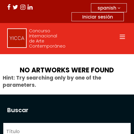
spanish
Iniciar sesión
Concurso
Internacional
de Arte
Contemporáneo
NO ARTWORKS WERE FOUND
Hint: Try searching only by one of the
parameters.
Buscar