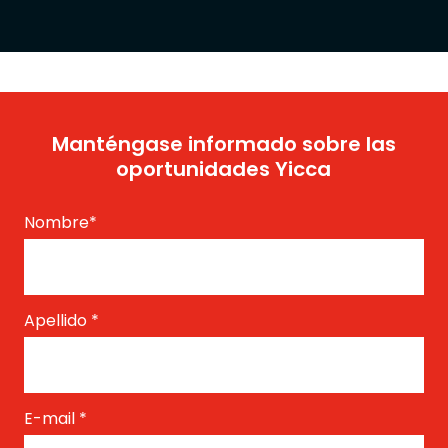
Manténgase informado sobre las
oportunidades Yicca
Nombre
*
Apellido
*
E-mail
*