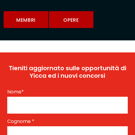
MEMBRI
OPERE
Tieniti aggiornato sulle opportunità di
Yicca ed i nuovi concorsi
Nome
*
Cognome
*