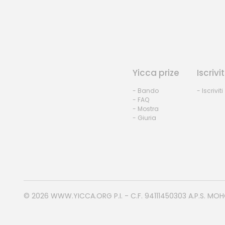
Yicca prize
Iscrivit
- Bando
- Iscriviti
- FAQ
- Mostra
- Giuria
© 2026
WWW.YICCA.ORG
P.I. - C.F. 94111450303 A.P.S. MO