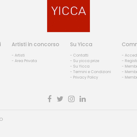
i
Artisti in concorso
Su Yicca
Comm
- Artisti
- Contatti
- Acced
- Area Privata
- Su yicca prize
- Regist
- Su Yicca
- Membr
- Termini e Condizioni
- Membr
- Privacy Policy
- Membri
HO