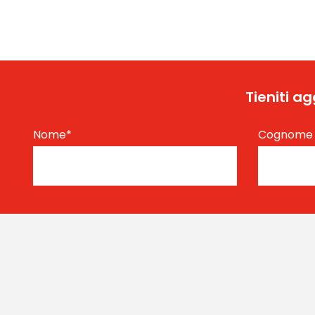
Tieniti a
Nome
*
Cognom