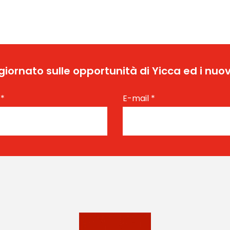
ggiornato sulle opportunità di Yicca ed i nuov
e
*
E-mail
*