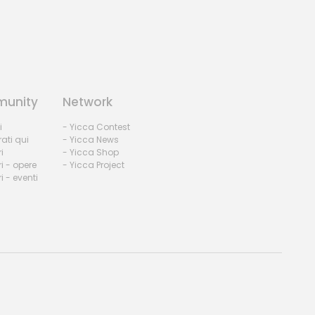
unity
Network
i
- Yicca Contest
rati qui
- Yicca News
i
- Yicca Shop
i - opere
- Yicca Project
 - eventi