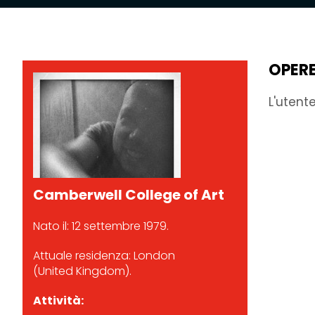
OPER
L'utent
Camberwell College of Art
Nato il: 12 settembre 1979.
Attuale residenza: London
(United Kingdom).
Attività: