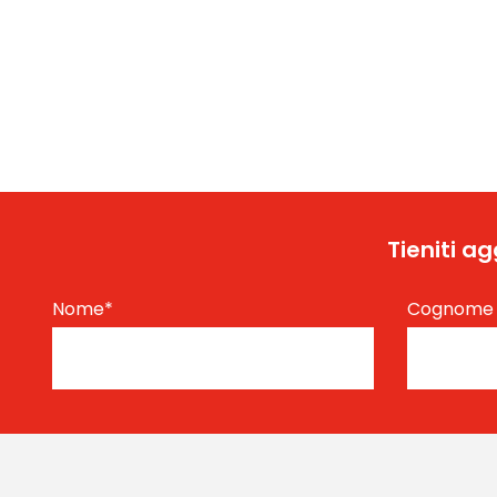
Tieniti a
Nome
*
Cognom