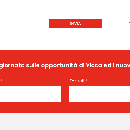
I
ggiornato sulle opportunità di Yicca ed i nuov
e
*
E-mail
*