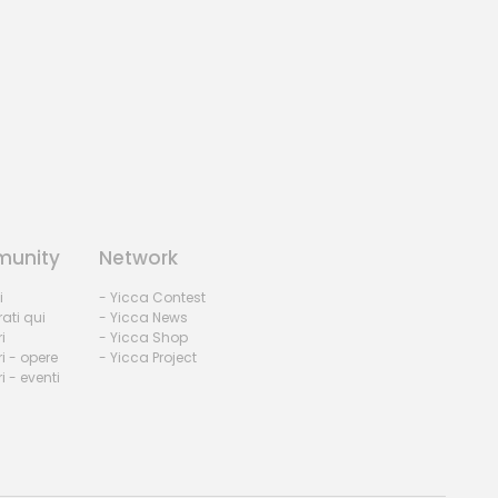
unity
Network
i
- Yicca Contest
rati qui
- Yicca News
i
- Yicca Shop
i - opere
- Yicca Project
 - eventi