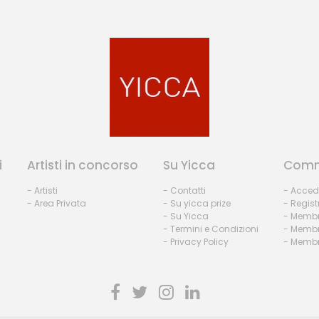
i
Artisti in concorso
Su Yicca
Comm
- Artisti
- Contatti
- Acced
- Area Privata
- Su yicca prize
- Regist
- Su Yicca
- Membr
- Termini e Condizioni
- Membr
- Privacy Policy
- Membri