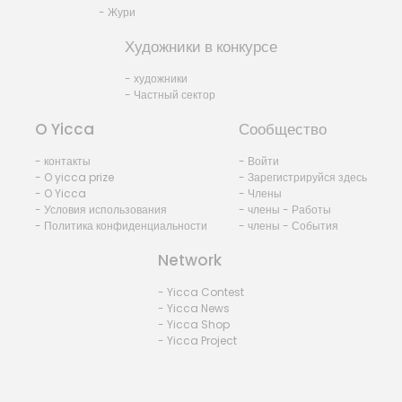
- Жури
Художники в конкурсе
- художники
- Частный сектор
O Yicca
Сообщество
- контакты
- Войти
- O yicca prize
- Зарегистрируйся здесь
- O Yicca
- Члены
- Условия использования
- члены - Работы
- Политика конфиденциальности
- члены - События
Network
- Yicca Contest
- Yicca News
- Yicca Shop
- Yicca Project