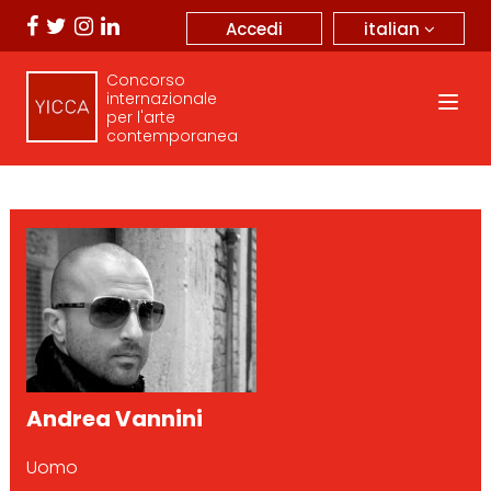
italian
Accedi
Concorso
internazionale
per l'arte
contemporanea
Andrea Vannini
Uomo