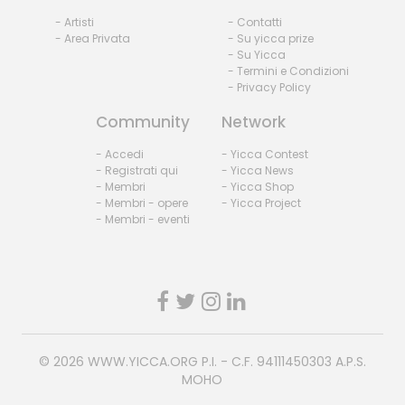
- Artisti
- Contatti
- Area Privata
- Su yicca prize
- Su Yicca
- Termini e Condizioni
- Privacy Policy
Community
Network
- Accedi
- Yicca Contest
- Registrati qui
- Yicca News
- Membri
- Yicca Shop
- Membri - opere
- Yicca Project
- Membri - eventi
© 2026
WWW.YICCA.ORG
P.I. - C.F. 94111450303 A.P.S.
MOHO