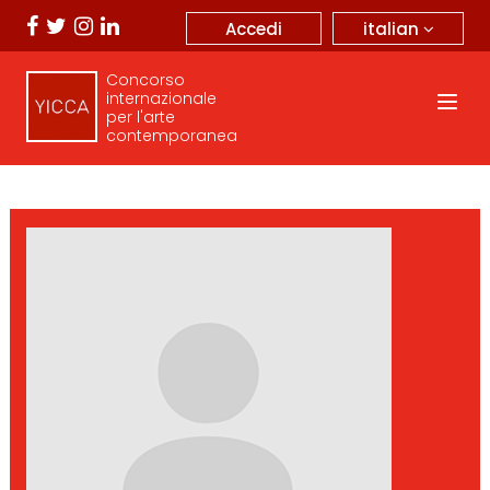
italian
Accedi
Concorso
internazionale
per l'arte
contemporanea