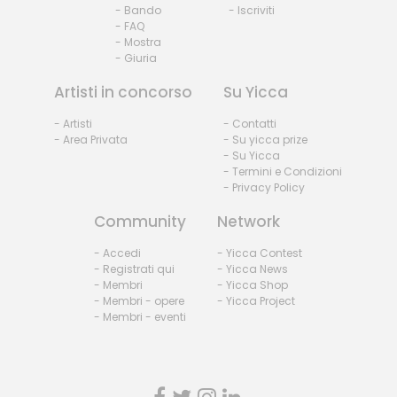
- Bando
- Iscriviti
- FAQ
- Mostra
- Giuria
Artisti in concorso
Su Yicca
- Artisti
- Contatti
- Area Privata
- Su yicca prize
- Su Yicca
- Termini e Condizioni
- Privacy Policy
Community
Network
- Accedi
- Yicca Contest
- Registrati qui
- Yicca News
- Membri
- Yicca Shop
- Membri - opere
- Yicca Project
- Membri - eventi